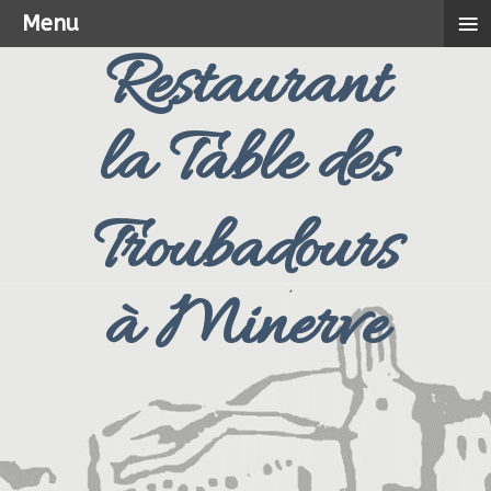
≡
Menu
Restaurant
la Table des
Troubadours
à Minerve