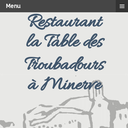
≡
Menu
Restaurant
la Table des
Troubadours
à Minerve