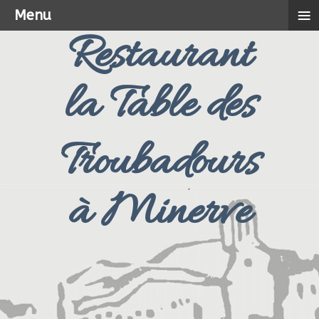
≡
Menu
Restaurant
la Table des
Troubadours
à Minerve